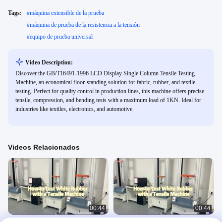
Tags:
#
máquina extensible de la prueba
#
máquina de prueba de la resistencia a la tensión
#
equipo de prueba universal
Video Description:
Discover the GB/T16491-1996 LCD Display Single Column Tensile Testing
Machine, an economical floor-standing solution for fabric, rubber, and textile
testing. Perfect for quality control in production lines, this machine offers precise
tensile, compression, and bending tests with a maximum load of 1KN. Ideal for
industries like textiles, electronics, and automotive.
Videos Relacionados
00:44
00:44