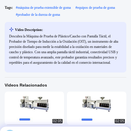
Tags:
#
máquina de prueba extensible de goma
#
equipos de prueba de goma
#
probador de la dureza de goma
Video Description:
Descubra la Máquina de Prueba de Plástico/Caucho con Pantalla Táctil, el
Probador de Tiempo de Inducción a la Oxidación (OIT), un instrumento de alta
precisión diseñado para medir la estabilidad a la oxidación en materiales de
caucho y plástico. Con una amplia pantalla táctil industrial, conectividad USB y
control de temperatura avanzado, este probador garantiza resultados precisos y
repetibles para el aseguramiento de la calidad en el comercio internacional.
Videos Relacionados
02:05
02:05
Extrusora monohusillo pequeña de
Extrusor de doble tornillo de